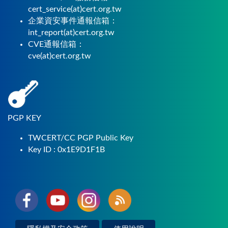
cert_service(at)cert.org.tw
企業資安事件通報信箱：
int_report(at)cert.org.tw
CVE通報信箱：
cve(at)cert.org.tw
PGP KEY
TWCERT/CC PGP Public Key
Key ID : 0x1E9D1F1B