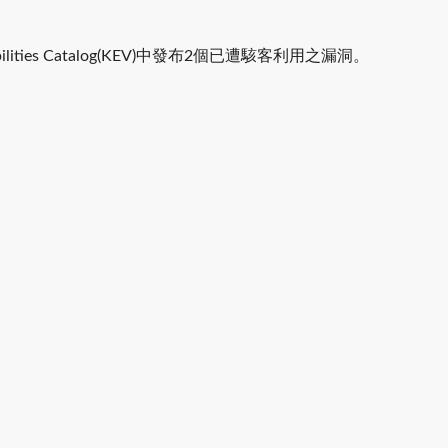
erabilities Catalog(KEV)中發布2個已遭駭客利用之漏洞。