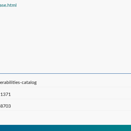
ase.html
rabilities-catalog
-11371
-48703