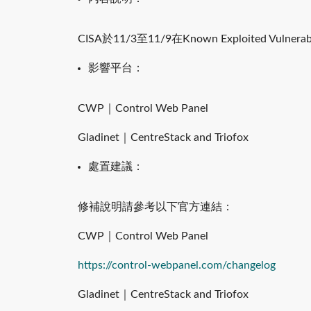
CISA於11/3至11/9在Known Exploited Vuln
影響平台：
CWP｜Control Web Panel
Gladinet｜CentreStack and Triofox
處置建議：
修補說明請參考以下官方連結：
CWP｜Control Web Panel
https://control-webpanel.com/changelog
Gladinet｜CentreStack and Triofox