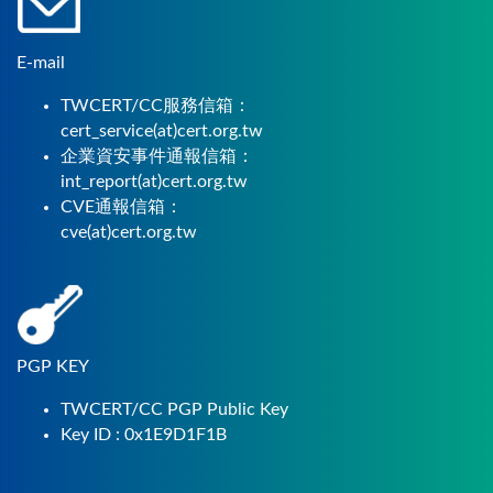
E-mail
TWCERT/CC服務信箱：
cert_service(at)cert.org.tw
企業資安事件通報信箱：
int_report(at)cert.org.tw
CVE通報信箱：
cve(at)cert.org.tw
PGP KEY
TWCERT/CC PGP Public Key
Key ID : 0x1E9D1F1B