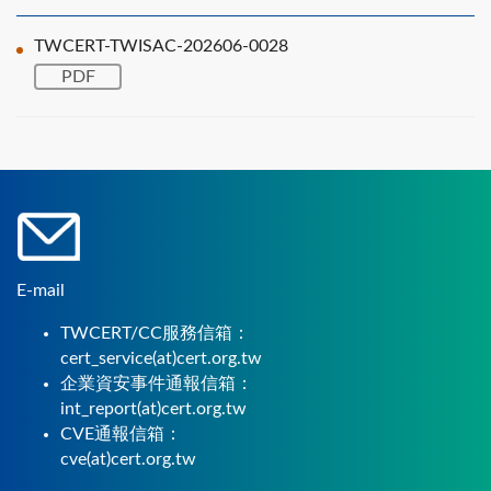
TWCERT-TWISAC-202606-0028
PDF
E-mail
TWCERT/CC服務信箱：
cert_service(at)cert.org.tw
企業資安事件通報信箱：
int_report(at)cert.org.tw
CVE通報信箱：
cve(at)cert.org.tw