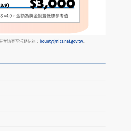
事宜請寄至活動信箱：
bounty@nics.nat.gov.tw
。