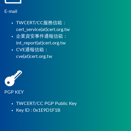
E-mail
TWCERT/CC服務信箱：
cert_service(at)cert.org.tw
企業資安事件通報信箱：
int_report(at)cert.org.tw
CVE通報信箱：
cve(at)cert.org.tw
PGP KEY
TWCERT/CC PGP Public Key
Key ID : 0x1E9D1F1B