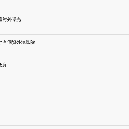
護對外曝光
手機存有個資外洩風險
低廉