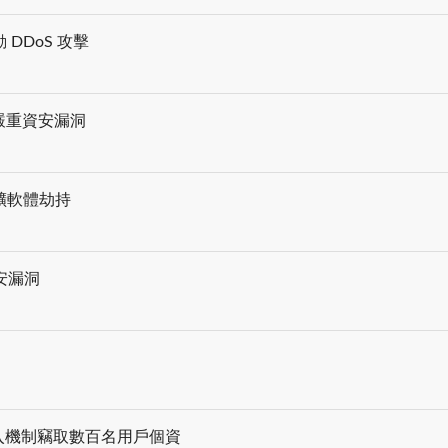
DDoS 攻擊
會造成嚴重資安漏洞
礦軟體劫持
資安漏洞
tter 登入機制竊取數百名用戶個資