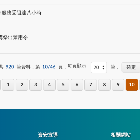
部分服務受阻達八小時
機構祭出禁用令
每頁顯示
共
920
筆資料，第
10/46
頁，
筆，
1
2
3
4
5
6
7
8
9
10
資安宣導
相關網站