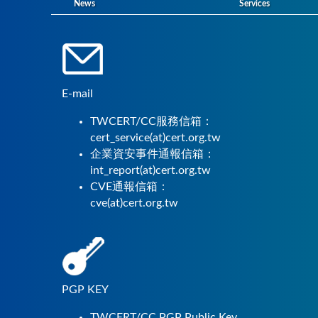
News
Services
E-mail
TWCERT/CC服務信箱：
cert_service(at)cert.org.tw
企業資安事件通報信箱：
int_report(at)cert.org.tw
CVE通報信箱：
cve(at)cert.org.tw
PGP KEY
TWCERT/CC PGP Public Key