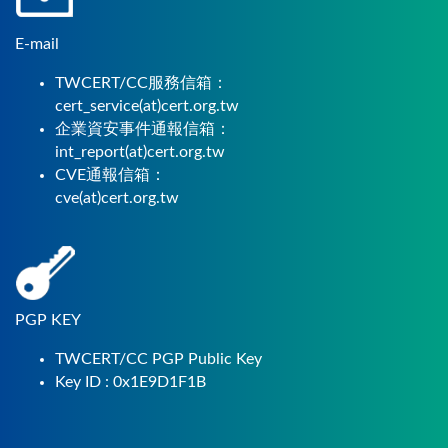
E-mail
TWCERT/CC服務信箱：
cert_service(at)cert.org.tw
企業資安事件通報信箱：
int_report(at)cert.org.tw
CVE通報信箱：
cve(at)cert.org.tw
PGP KEY
TWCERT/CC PGP Public Key
Key ID : 0x1E9D1F1B