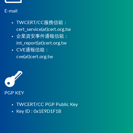
E-mail
TWCERT/CC服務信箱：
cert_service(at)cert.org.tw
企業資安事件通報信箱：
int_report(at)cert.org.tw
CVE通報信箱：
cve(at)cert.org.tw
PGP KEY
TWCERT/CC PGP Public Key
Key ID : 0x1E9D1F1B