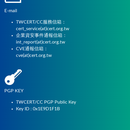
E-mail
TWCERT/CC服務信箱：
cert_service(at)cert.org.tw
企業資安事件通報信箱：
int_report(at)cert.org.tw
CVE通報信箱：
cve(at)cert.org.tw
PGP KEY
TWCERT/CC PGP Public Key
Key ID : 0x1E9D1F1B