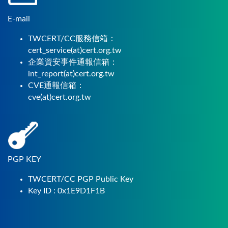
E-mail
TWCERT/CC服務信箱：
cert_service(at)cert.org.tw
企業資安事件通報信箱：
int_report(at)cert.org.tw
CVE通報信箱：
cve(at)cert.org.tw
PGP KEY
TWCERT/CC PGP Public Key
Key ID : 0x1E9D1F1B