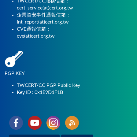
TWCERT/CC服務信箱：
cert_service(at)cert.org.tw
企業資安事件通報信箱：
int_report(at)cert.org.tw
CVE通報信箱：
cve(at)cert.org.tw
PGP KEY
TWCERT/CC PGP Public Key
Key ID : 0x1E9D1F1B