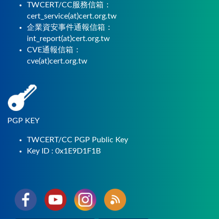
TWCERT/CC服務信箱：
cert_service(at)cert.org.tw
企業資安事件通報信箱：
int_report(at)cert.org.tw
CVE通報信箱：
cve(at)cert.org.tw
PGP KEY
TWCERT/CC PGP Public Key
Key ID : 0x1E9D1F1B