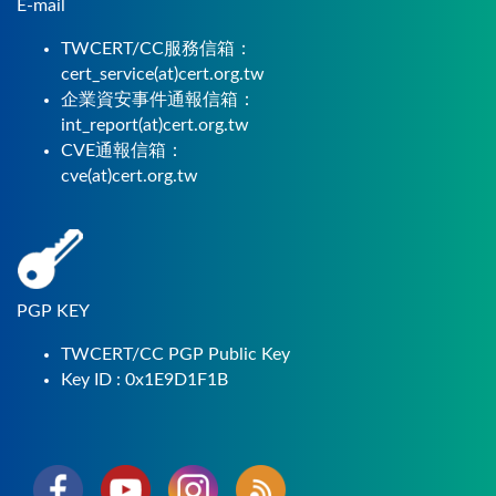
E-mail
TWCERT/CC服務信箱：
cert_service(at)cert.org.tw
企業資安事件通報信箱：
int_report(at)cert.org.tw
CVE通報信箱：
cve(at)cert.org.tw
PGP KEY
TWCERT/CC PGP Public Key
Key ID : 0x1E9D1F1B