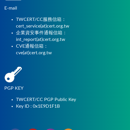
E-mail
TWCERT/CC服務信箱：
cert_service(at)cert.org.tw
企業資安事件通報信箱：
int_report(at)cert.org.tw
CVE通報信箱：
cve(at)cert.org.tw
PGP KEY
TWCERT/CC PGP Public Key
Key ID : 0x1E9D1F1B