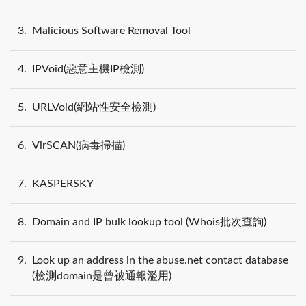
3
Malicious Software Removal Tool
4
IPVoid(惡意主機IP檢測)
5
URLVoid(網站性安全檢測)
6
VirSCAN(病毒掃描)
7
KASPERSKY
8
Domain and IP bulk lookup tool (Whois批次查詢)
9
Look up an address in the abuse.net contact database
(檢測domain是曾被通報濫用)