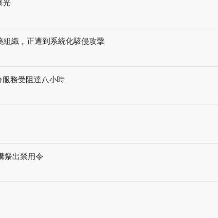
遭曝光
藥組織，正遭到系統化駭侵攻擊
部分服務受阻達八小時
機構祭出禁用令