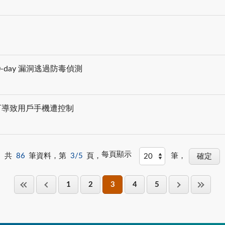
es 0-day 漏洞逃過防毒偵測
洞，可導致用戶手機遭控制
每頁顯示
共
86
筆資料，第
3/5
頁，
筆，
1
2
3
4
5