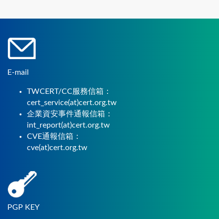
E-mail
TWCERT/CC服務信箱：
cert_service(at)cert.org.tw
企業資安事件通報信箱：
int_report(at)cert.org.tw
CVE通報信箱：
cve(at)cert.org.tw
PGP KEY