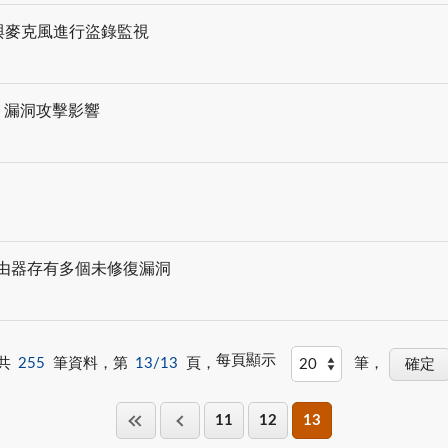
與麥克風進行盜錄監視
j 漏洞攻擊影響
0v3 路由器存有多個未修復漏洞
每頁顯示
共
255
筆資料，第
13/13
頁，
筆，
11
12
13