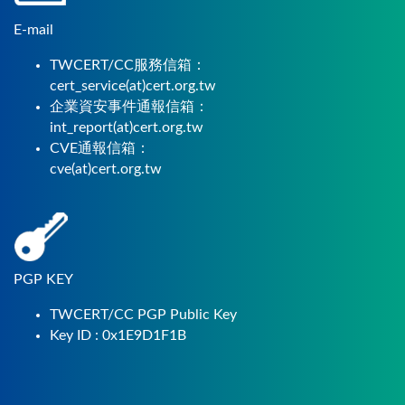
E-mail
TWCERT/CC服務信箱：
cert_service(at)cert.org.tw
企業資安事件通報信箱：
int_report(at)cert.org.tw
CVE通報信箱：
cve(at)cert.org.tw
PGP KEY
TWCERT/CC PGP Public Key
Key ID : 0x1E9D1F1B