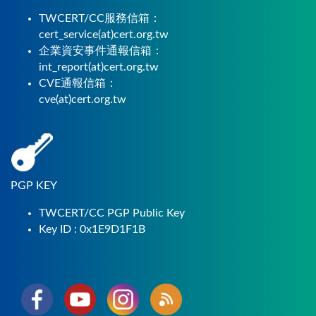
TWCERT/CC服務信箱：
cert_service(at)cert.org.tw
企業資安事件通報信箱：
int_report(at)cert.org.tw
CVE通報信箱：
cve(at)cert.org.tw
PGP KEY
TWCERT/CC PGP Public Key
Key ID : 0x1E9D1F1B