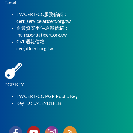
E-mail
TWCERT/CC服務信箱：
cert_service(at)cert.org.tw
企業資安事件通報信箱：
int_report(at)cert.org.tw
CVE通報信箱：
cve(at)cert.org.tw
PGP KEY
TWCERT/CC PGP Public Key
Key ID : 0x1E9D1F1B