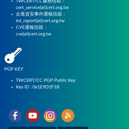
TWCERT/CC服務信箱：
cert_service(at)cert.org.tw
企業資安事件通報信箱：
int_report(at)cert.org.tw
CVE通報信箱：
cve(at)cert.org.tw
PGP KEY
TWCERT/CC PGP Public Key
Key ID : 0x1E9D1F1B