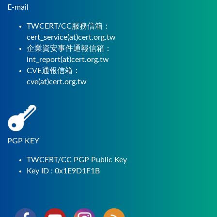
E-mail
TWCERT/CC服務信箱：
cert_service(at)cert.org.tw
企業資安事件通報信箱：
int_report(at)cert.org.tw
CVE通報信箱：
cve(at)cert.org.tw
PGP KEY
TWCERT/CC PGP Public Key
Key ID : 0x1E9D1F1B