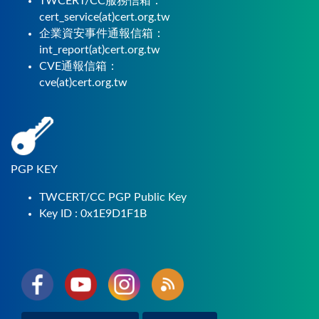
TWCERT/CC服務信箱：
cert_service(at)cert.org.tw
企業資安事件通報信箱：
int_report(at)cert.org.tw
CVE通報信箱：
cve(at)cert.org.tw
PGP KEY
TWCERT/CC PGP Public Key
Key ID : 0x1E9D1F1B